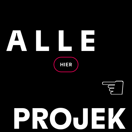
A L L E
HIER
☜
PROJEK